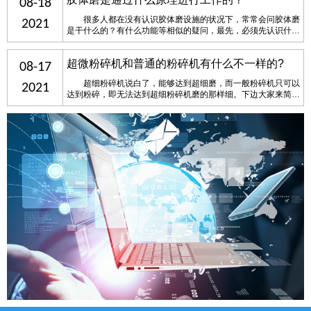
08-18
很多人都在没有认识胶体磨设施的状况下，常常会问胶体磨
2021
是干什么的？有什么功能等相似的疑问，最先，必须先认识什么
是胶体磨，胶体磨从字面意思上能够解释为对胶体溶液开展碾磨
的一个设施，它是一个由电动机推动磨子做离心转动，能够对原
超微粉碎机和普通的粉碎机有什么不一样的?
材料开展微小破碎处置的设施。 &……
08-17
超细粉碎机说白了，能够达到超细磨，而一般粉碎机只可以
2021
达到粉碎，即无法达到超细粉碎机磨的那样细。下边大家来简略
认识一下超细粉碎机和一般粉碎机在粉碎上的差别。具体取决于
粉碎的目数不同，那样干扰目数的要素是什么呢？ ……