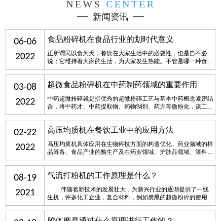
NEWS
CENTER
新闻资讯
食品粉碎机在食品行业的划时代意义
06-06
正所谓民以食为天，餐饮在大家生活中的必要性，也是自不必
2022
说；它维持着大家的生活，为大家发生热能。不管是哪一种食
材，它的生产全是须要运用食品粉碎机。通常食品加工厂、调味
品生产厂全是用食品粉碎机来生产，由于跟经典破碎设施对比，
超微食品粉碎机​在中药制药领域的重要作用
破碎功能强，耗能低，商品粒度小而匀称，减少了过破碎状况，
03-08
极大地增强了破碎速率。因而粉碎机在各食品调味……
中药超微粉碎就是指优秀的超微粉碎工艺与基本中药概念紧密结
2022
合，将中药才、中药提取物、药物制剂、药方等微粉化，该工艺
提升了中药材的质量，提升了中药材的使用率，推动了中药的规
范化，是中药工业化的重要环节其一。超微食品粉碎机做为药机
高压均质机在餐饮工业中的应用方法
领域中的具体设施，具体有下列几层面的优点：节省材料，减少
02-22
浪费：物品通过超微粉碎后,超微粉通常可直……
高压均质机具体应用在生物科技方面的构造优化、药业领域的样
2022
品筹备、食品产业的酶生产及在药业领域、护肤品领域、漆料领
域和石化工业等领域。该设备选用不锈钢体系，可高效的分开护
体样品表层和被涵盖在其中的微生物均一样本，样品装在1次性
气流打粉机的工作原理是什么？
灭菌匀质袋里，不与设备触碰，符合迅速、結果精确、反复性好
08-19
的规定。高压均质机的转子和定子的精细搭配……
伴随着新技术的发展壮大，为新兴行业的逐渐提供了一线
2021
生机，许多化工企业，复合材料，例如炭黑的超微粉碎的使用等
都是使用大家的气流粉碎机。这一气流粉碎机的特点比较多，它
是借助气旋靠原材料本身撞击满足必须的目数。那样就确保了原
胶体磨是通过什么原理进行工作的？
材料的纯净度。脆性断裂越好的原材料……